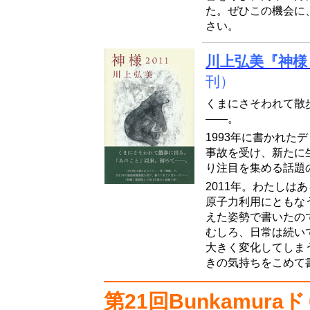
た。ぜひこの機会に
さい。
川上弘美『神様 
刊）
くまにさそわれて散
――。
1993年に書かれた
事故を受け、新たに
り注目を集める話題
2011年。わたしは
原子力利用にともな
えた姿勢で書いたの
むしろ、日常は続い
大きく変化してしま
きの気持ちをこめて
第21回Bunkamur