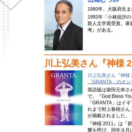
1960年、大阪府生
1992年「小林批評
新人文学賞受賞。著
考』がある。
川上弘美さん『神様 2
川上弘美さん『神様 
「GRANTA」のオ
英語版は柴田元幸さ
で、『God Bless 
「GRANTA」はイ
れまで村上春樹さん
が掲載されました。
『神様 2011』は
響を呼び、同年９月