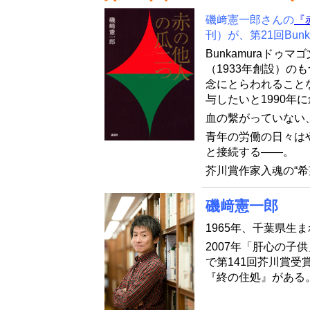
磯﨑憲一郎さんの
『
刊）が、第21回Bun
Bunkamuraド
（1933年創設）の
念にとらわれること
与したいと1990年
血の繫がっていない
青年の労働の日々は
と接続する――。
芥川賞作家入魂の“希
磯﨑憲一郎
1965年、千葉県生
2007年「肝心の子
で第141回芥川賞
『終の住処』がある