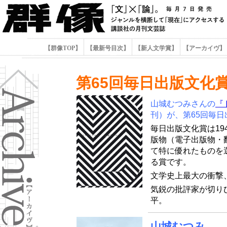
【群像TOP】
【最新号目次】
【新人文学賞】
【アーカイヴ】
第65回毎日出版文化
山城むつみさんの
『
刊）が、第65回毎
毎日出版文化賞は19
版物（電子出版物・
て特に優れたものを
る賞です。
文学史上最大の衝撃
気鋭の批評家が切り
平。
山城むつみ