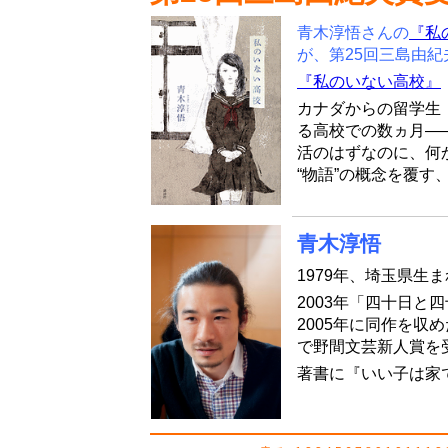
青木淳悟さんの
『私
が、第25回三島由紀
『私のいない高校』
カナダからの留学生
る高校での数ヵ月―
活のはずなのに、何
“物語”の概念を覆
青木淳悟
1979年、埼玉県生
2003年「四十日と
2005年に同作を収
で野間文芸新人賞を
著書に『いい子は家