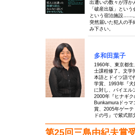
出遭いの数々が浮か
「破産出版」という
という宿泊施設……
突然届いた犯人の手
み下さい。
多和田葉子
1960年、東京
士課程修了。文学
本語とドイツ語で
学賞、1993年『
に対し、バイエル
2000年『ヒナギ
Bunkamura
賞、2005年ゲー
ドの弓』で紫式部
第25回三島由紀夫賞