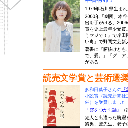
1979年石川県生まれ
2000年「劇団、本
出を手がける。200
賞を史上最年少受賞。
うマジで！』で岸田國
い毒』で野間文芸新
著書に『腑抜けども
で、愛。』『グ、ア
がある。
読売文学賞と芸術選
多和田葉子さんの
『
小説賞（読売新聞社
催）を受賞しました
『雲をつかむ話』
（
犯人と出遭った胸躍
鱒男、鷹先生、双子