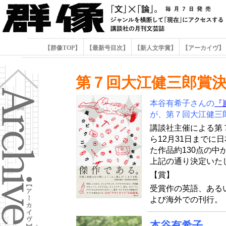
【群像TOP】
【最新号目次】
【新人文学賞】
【アーカイヴ】
第７回大江健三郎賞
本谷有希子さんの
『
が、第７回大江健三
講談社主催による第
ら12月31日までに
た作品約130点の
上記の通り決定いた
【賞】
受賞作の英語、ある
よび海外での刊行。
本谷有希子