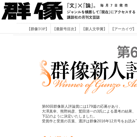
【群像TOP】
【最新号目次】
【新人文学賞】
【アーカイヴ】
第60回群像新人評論賞には179篇の応募があり、
大澤真幸、熊野純彦、鷲田清一の3氏による選考の結果、
下記のように決定いたしました。
受賞作と受賞の言葉、選評は群像2016年12月号をお読み