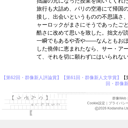
拙論の元になった授業を聞いてくれ
旅行も大詰め、パリの空港にて帰国
接し、出会いというものの不思議さ
ャーロックがまさにそうであったご
酷さに改めて思いを致した。拙
文が
一瞬でもあるや否や―
―なんともお
した僥倖に恵
まれたなら、サー・ア
て、そ
れを切に願わずにはいられな
【
第62回・群像新人評論賞
】
【
第61回・群像新人文学賞
】
【
回・群像
群像Web
Cookie設定
｜
プライバシ
©
2026
Kodansha Ltd.