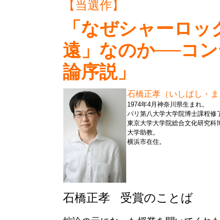
【当選作】
「なぜシャーロッ
遠」なのか──コ
論序説」
石橋正孝
（
いしばし・ま
1974年4月神奈川県生まれ。
パリ第八大学大学院博士課程修
東京大学大学院総合文化研究科
大学助教。
横浜市在住。
石橋正孝
受賞のことば