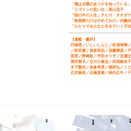
「鳩は太陽のありかを知っている
「リゴドンの思い出」髙山花子
「頭の中の人生」チヒロ・オオダ
「映画館だけはやめておけ」内藤
「ひとりでみんなと生きていく方
【連載・書評】
円城塔／いしいしんじ／松浦寿輝
／町田康／保坂和志／須藤輝彦／
英理／野崎歓／平田オリザ／百瀬
酒井順子／立川小春志／武塙麻衣
木下龍也／奈倉有里／穂村弘／く
石沢麻依／石橋直樹／柿内正午／