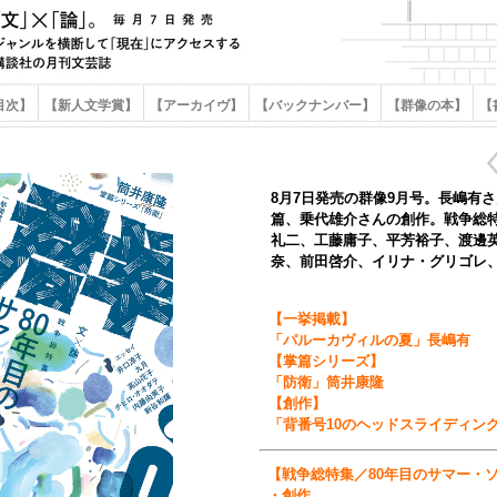
目次】
【新人文学賞】
【アーカイヴ】
【バックナンバー】
【群像の本】
【
8月7日発売の群像9月号。長嶋有
篇、乗代雄介さんの創作。戦争総
礼二、工藤庸子、平芳裕子、渡邊
奈、前田啓介、イリナ・グリゴレ
【一挙掲載】
「パルーカヴィルの夏」長嶋有
【掌篇シリーズ】
「防衛」筒井康隆
【創作】
「背番号10のヘッドスライディン
【戦争総特集／80年目のサマー・
・創作