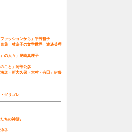
のファッションから」平芳裕子
ぐ言葉 林京子の文学世界」渡邊英理
ト』の人々」尾崎真理子
クのこと」阿部公彦
北海道・新大久保・大村・有田」伊藤
ナ・グリゴレ
祖たちの神話』
口淳子