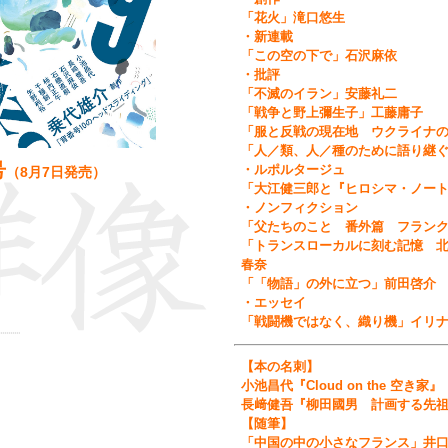
「花火」滝口悠生
・新連載
「この空の下で」石沢麻依
・批評
「不滅のイラン」安藤礼二
「戦争と野上彌生子」工藤庸子
「服と反戦の現在地 ウクライナ
「人／類、人／種のために語り継
号
・ルポルタージュ
（
8月7日
発売）
「大江健三郎と『ヒロシマ・ノー
・ノンフィクション
「父たちのこと 番外篇 フラン
「トランスローカルに刻む記憶 
春奈
「「物語」の外に立つ」前田啓介
・エッセイ
「戦闘機ではなく、織り機」イリ
【本の名刺】
小池昌代『Cloud on the 空き家』
長﨑健吾『柳田國男 計画する先
【随筆】
「中国の中の小さなフランス」井