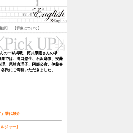
書評】
【群像について】
さんの一挙掲載、筒井康隆さんの掌
特集では、滝口悠生、石沢麻依、安藤
英理、尾崎真理子、阿部公彦、伊藤春
、各氏にご寄稿いただきました。
グ」乗代雄介
ソルジャー】