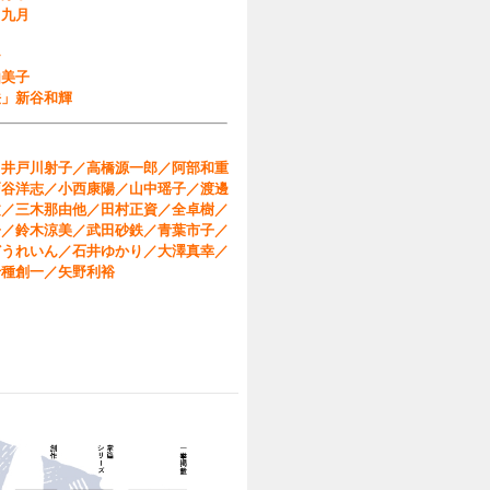
」九月
テ
由美子
法」新谷和輝
／井戸川射子／高橋源一郎／阿部和重
戸谷洋志／小西康陽／山中瑶子／渡邊
文／三木那由他／田村正資／全卓樹／
子／鈴木涼美／武田砂鉄／青葉市子／
どうれいん／石井ゆかり／大澤真幸／
千種創一／矢野利裕