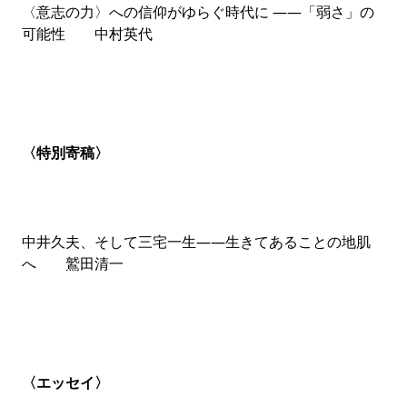
〈意志の力〉への信仰がゆらぐ時代に ――「弱さ」の
可能性 中村英代
〈特別寄稿〉
中井久夫、そして三宅一生――生きてあることの地肌
へ 鷲田清一
〈エッセイ〉