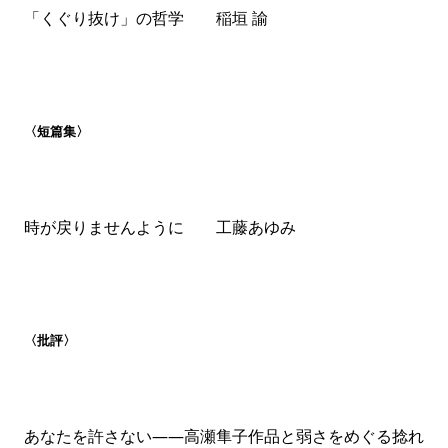
「くぐり抜け」の哲学 稲垣 諭
と場所に、思いを馳せて。『夕暮れに夜明けの歌を』で
話題の著者が、思いのままにロシアを語る、愛に満ちた
連載がスタート。
（奈倉有里「文化の脱走兵」）
精神と身体。ともに傷つきやすい人間の〈生〉の根源に
〈短篇集〉
じかに触れ、蘇生、躍動させたふたりの業に迫る。
（鷲
田清一「中井久夫、そして三宅一生――生きてあること
の地肌へ」）
時が戻りませんように 工藤あゆみ
人々を生につなぎ止める匂いとは。「戦時下の食」を考
える。
（関口涼子「戦争の匂いがかぐわしかったことな
ど一度もない」）
【批評】安藤礼二 【対談】小峰ひずみ×戸
〈批評〉
谷洋志
空海の「両部の大法」と「護国」はどのようにして完成
あなたを許さない――高瀬隼子作品と弱さをめぐる捻れ
したのか。
（安藤礼二「空海」）