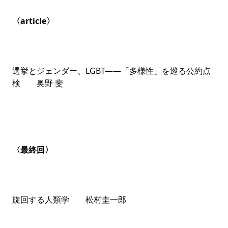
〈article〉
選挙とジェンダー、LGBT――「多様性」を巡る公約点
検 奥野 斐
〈最終回〉
旋回する人類学 松村圭一郎