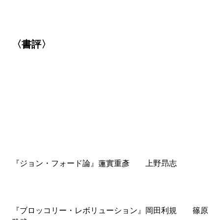
〈書評〉
『ジョン・フォード論』蓮實重彥 上野昻志
『ブロッコリー・レボリューション』岡田利規 篠原