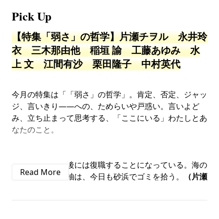
Pick Up
【特集「弱さ」の哲学】片瀬チヲル 永井玲
衣 三木那由他 稲垣 諭 工藤あゆみ 水
上 文 江間有沙 栗田隆子 中村英代
今月の特集は「「弱さ」の哲学」。肯定、否定、ジャッ
ジ、言いきり――への、ためらいや戸惑い。言いよど
み、立ち止まって思考する、「ここにいる」わたしとあ
なたのこと。
休職中。一ヵ月後には復職することになっている。海の
近くで暮らす早柚は、今日も砂浜でゴミを拾う。
（片瀬
チヲル「カプチーノ・コースト」）
哲学は人を強くさせるのか。「弱さ」とは何なのか。わ