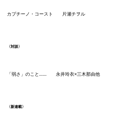
かつて存在した完璧な文章を取り戻すために、人類はど
カプチーノ・コースト 片瀬チヲル
こに向かうべきなのか。――こころがすべてだ。こころ
が体の活動を生んで、それが世界を作ってきた。そう思
わない？
（上田岳弘「多頭獣の話」）
未土里は自分の叫び声で目が覚めた。ピビちゃんの生ま
〈対談〉
れ変わりの夢を見たせいだ。
（長島有里枝「チャイとミ
ルク」）
ジョンが終生手を入れつづけたMMORPG「ヴィハー
「弱さ」のこと…… 永井玲衣×三木那由他
ラ」にははじめ、世間的な観点において何もなかった。
それが、すべてのはじまりだった。
（宮内悠介「国歌を
作った男」）
【新連載】奈倉有里 【特別寄稿】鷲田清
〈新連載〉
一 【エッセイ】関口涼子
大好きなあの人のこと、詩と文学と、彼らが生きた時代