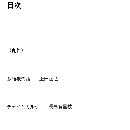
からないから考える、哲学者ふたりによる回り道の真摯
目次
な対話。
（永井玲衣×三木那由他「「弱さ」のこ
と……」）
他者の身体に、少しでも近づこうとすること。わたした
ちはどこまでそれをくぐり抜け、向き合い、受け入れる
準備ができているのか。思考を進めては疑って戻る、そ
〈創作〉
のくりかえしによって、ひらける世界があるのか。
（稲
垣 諭「「くぐり抜け」の哲学」）
心の扉をノック、ノック。愛しくて切ない、不思議なパ
多頭獣の話 上田岳弘
ワーをもらえるユーモラスな絵と10の言葉。
（工藤あ
ゆみ「時が戻りませんように」）
「弱さ」からこぼれ落ちるものとはなにか―小説は「切
チャイとミルク 長島有里枝
り捨てられるもの」を描く。
（水上 文「あなたを許さ
ない――高瀬隼子作品と弱さをめぐる捻れについて」）
もっと効率的に、もっと便利に。「強い」技術が、「弱