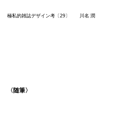
極私的雑誌デザイン考〔29〕 川名 潤
〈随筆〉