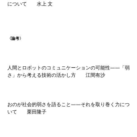
について 水上 文
言葉を用いることは、既存のシステムに抗っていくひと
つの可能性である。哲学研究者と批評家による、熱気あ
ふれる対話。
（小峰ひずみ×戸谷洋志「結ぶ技術、対話
の可能性をめぐって」）
〈論考〉
【article】奥野 斐 【論点】尾久守侑
【最終回】松村圭一郎 若松英輔
東京新聞（中日新聞東京本社）社会部記者の
奥野 斐さ
人間とロボットのコミュニケーションの可能性――「弱
ん
に参院選をふりかえるarticle
「選挙とジェンダー、
さ」から考える技術の活かし方 江間有沙
LGBT――「多様性」を巡る公約点検」
をご寄稿いただ
きました。
論点は、作家であり精神科医である
尾久守侑さん
によ
おのが社会的弱さを語ること――それを取り巻く力につ
る
「〈偽物〉とは何か」
。
いて 栗田隆子
松村圭一郎さん
「旋回する人類学」
、
若松英輔さん
「見えない道標」
が最終回を迎えました。