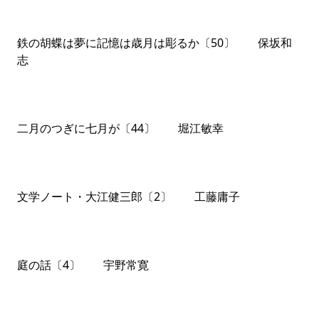
鉄の胡蝶は夢に記憶は歳月は彫るか〔50〕 保坂和
志
二月のつぎに七月が〔44〕 堀江敏幸
文学ノート・大江健三郎〔2〕 工藤庸子
庭の話〔4〕 宇野常寛