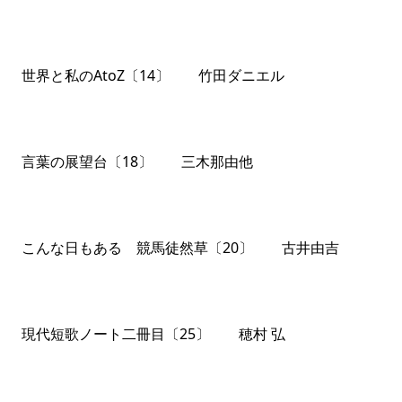
世界と私のAtoZ〔14〕 竹田ダニエル
言葉の展望台〔18〕 三木那由他
こんな日もある 競馬徒然草〔20〕 古井由吉
現代短歌ノート二冊目〔25〕 穂村 弘