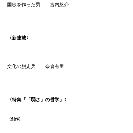
国歌を作った男 宮内悠介
い」わたしたちを支えてくれる。そこでいったん立ち止
まる。はたしてわたしたちは、どのような社会に住みた
いのだろうか？
（江間有沙「人間とロボットのコミュニ
ケーションの可能性――「弱さ」から考える技術の活か
し方」）
〈新連載〉
社会的弱者による「弱さ」の語りは、時として受け容れ
られないことがある。「弱さ」を語り出すときに生じる
力、それに対する反応と物語をめぐって。
（栗田隆子
文化の脱走兵 奈倉有里
「おのが社会的弱さを語ること――それを取り巻く力に
ついて」）
やめたいのに、やめられない。依存症回復コミュニティ
の実践を通して、自分や他者の、ままならない弱さに光
〈特集「「弱さ」の哲学」〉
をあてる。
（中村英代「〈意志の力〉への信仰がゆらぐ
時代に――「弱さ」の可能性」）
〈創作〉
【創作】上田岳弘 長島有里枝 宮内悠介