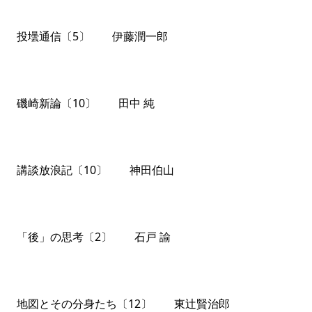
投壜通信〔5〕 伊藤潤一郎
磯崎新論〔10〕 田中 純
講談放浪記〔10〕 神田伯山
「後」の思考〔2〕 石戸 諭
地図とその分身たち〔12〕 東辻賢治郎