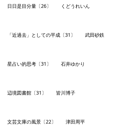
日日是目分量〔26〕 くどうれいん
「近過去」としての平成〔31〕 武田砂鉄
星占い的思考〔31〕 石井ゆかり
辺境図書館〔31〕 皆川博子
文芸文庫の風景〔22〕 津田周平