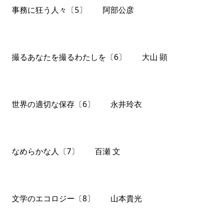
事務に狂う人々〔5〕 阿部公彦
撮るあなたを撮るわたしを〔6〕 大山 顕
世界の適切な保存〔6〕 永井玲衣
なめらかな人〔7〕 百瀬 文
文学のエコロジー〔8〕 山本貴光