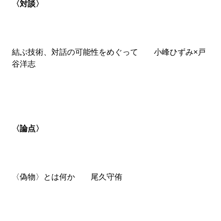
〈対談〉
結ぶ技術、対話の可能性をめぐって 小峰ひずみ×戸
谷洋志
〈論点〉
〈偽物〉とは何か 尾久守侑