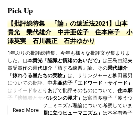
Pick Up
【批評総特集 「論」の遠近法2021】山本
貴光 乗代雄介 中井亜佐子 住本麻子 小
澤英実 石川義正 石井ゆかり
1年ぶりの批評総特集、今年も様々な批評文が集まりま
した。
山本貴光
「認識と情緒のあいだで」
は三島由紀夫
賞受賞作の
乗代雄介『旅する練習』
論、その
乗代雄介
「掠れうる星たちの実験」
は、サリンジャーと柳田國男
についての批評。
中井亜佐子「エドワード・サイード」
はサイードをとりあげて批評そのものについて、
住本麻
子「傍観者とサバルタンの漫才」
は富岡多惠子『波うつ
土地』をめぐりフェミニズム理論について考察していま
す。
小澤英実「淵に立つヒューマニズム」
は本谷有希子
『あなたにオススメの』（
「群像」1月号
掲載、6月末
単行本刊行予定）を中心に本谷作品で描かれる人間性の
行方を見すえます。
石川義正「ヴァイオリニストと猫、