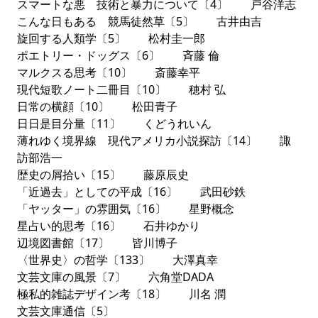
スマートな悪 技術と暴力について〔4〕 戸谷洋志
こんな日もある 競馬徒然草〔5〕 古井由吉
旋回する人類学〔5〕 松村圭一郎
ポエトリー・ドッグス〔6〕 斉藤 倫
マルクスる思考〔10〕 斎藤幸平
現代短歌ノート二冊目〔10〕 穂村 弘
日常の横顔〔10〕 松田青子
日日是目分量〔11〕 くどうれいん
薄れゆく境界線 現代アメリカ小説探訪〔14〕 諏
訪部浩一
歴史の屑拾い〔15〕 藤原辰史
「近過去」としての平成〔16〕 武田砂鉄
「ヤッター」の雰囲気〔16〕 星野概念
星占い的思考〔16〕 石井ゆかり
辺境図書館〔17〕 皆川博子
〈世界史〉の哲学〔133〕 大澤真幸
文芸文庫の風景〔7〕 六角堂DADA
極私的雑誌デザイン考〔18〕 川名 潤
文芸文庫通信〔5〕