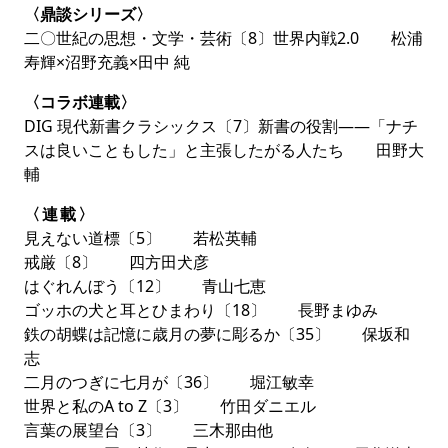
【批評連作】安藤礼二 星野 太
【最終回】
〈鼎談シリーズ〉
二〇世紀の思想・文学・芸術〔8〕世界内戦2.0 松浦
日和聡子×ヒグチユウコ
寿輝×沼野充義×田中 純
総特集とくくった読み切りだけでなく、
安藤礼二さん
〈コラボ連載〉
「空海」
、
星野太さん「食客論」
の連作や、連載にもち
DIG 現代新書クラシックス〔7〕新書の役割――「ナチ
ろん、いたるところに「批評」は散りばめられていま
スは良いこともした」と主張したがる人たち 田野大
す。
日和聡子さん
と
ヒグチユウコさん
による豪華コラボ
輔
連載
「硝子万華鏡」
が最終回をむかえました。単行本化
は来年の予定です、お楽しみに。
〈連載〉
見えない道標〔5〕 若松英輔
戒厳〔8〕 四方田犬彦
はぐれんぼう〔12〕 青山七恵
ゴッホの犬と耳とひまわり〔18〕 長野まゆみ
鉄の胡蝶は記憶に歳月の夢に彫るか〔35〕 保坂和
志
二月のつぎに七月が〔36〕 堀江敏幸
世界と私のA to Z〔3〕 竹田ダニエル
言葉の展望台〔3〕 三木那由他