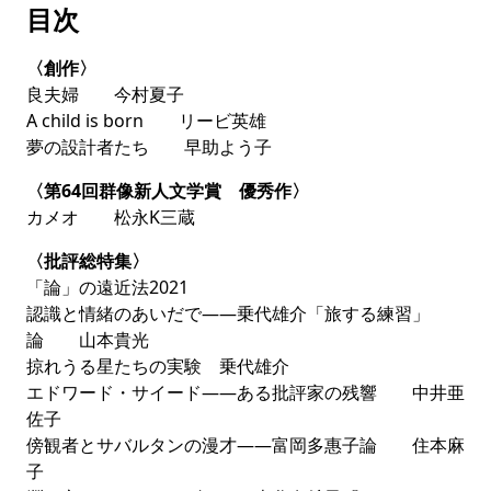
あるいは人工妊娠中絶と寓話について」
は生命倫理学に
目次
おける議論の陥穽を突き、
石井ゆかり「「風の時代」の
星占い的思考。」
では「風の時代」とは何なのかを論じ
〈創作〉
ています。「いま」に対峙している批評の最前線を感じ
良夫婦 今村夏子
て下さい。
A child is born リービ英雄
夢の設計者たち 早助よう子
【創作】今村夏子 リービ英雄 早助よう子
〈第64回群像新人文学賞 優秀作〉
サクランボの家に夫と犬と暮らす友加里は、近所の小学
カメオ 松永K三蔵
生タムのことが気になって仕方ない。
（今村夏子「良夫
婦」）
〈批評総特集〉
「自分の家」はどこにあるのだろう。西の果てで、もう
「論」の遠近法2021
一つの大陸の記憶が谺する。
（リービ英雄「A child is
認識と情緒のあいだで――乗代雄介「旅する練習」
born」）
論 山本貴光
都市に住まうゲリラは革命のために学習を続ける。幻想
掠れうる星たちの実験 乗代雄介
と哄笑の小説。
（早助よう子「夢の設計者たち」）
エドワード・サイード――ある批評家の残響 中井亜
佐子
【第64回群像新人文学賞 優秀作】松永K三
傍観者とサバルタンの漫才――富岡多惠子論 住本麻
蔵
子