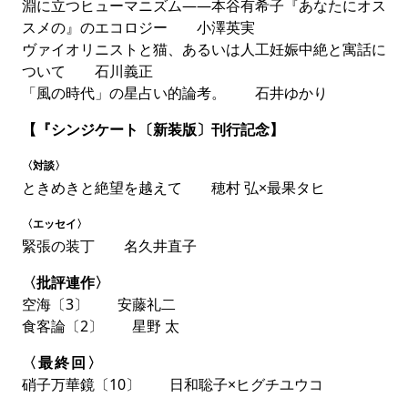
第64回群像新人文学賞は当選作が
石沢麻依「貝に続く
淵に立つヒューマニズム――本谷有希子『あなたにオス
場所にて」
と
島口大樹「鳥がぼくらは祈り、」
、優秀作
スメの』のエコロジー 小澤英実
が
松永K三蔵「カメオ」
に決まりました。当選作2作、
ヴァイオリニストと猫、あるいは人工妊娠中絶と寓話に
受賞の言葉、選評は先月号に掲載しています。優秀作の
ついて 石川義正
み誌面の都合上、今月の掲載となりましたが、ぜひ合わ
「風の時代」の星占い的論考。 石井ゆかり
せてお読み下さい。
【『シンジケート〔新装版〕刊行記念】
本社からの命令で何としても期日までに倉庫を建てなけ
ればならないのに、犬を連れた隣地の男”カメオ”が立ち
〈対談〉
はだかる。不条理な可笑しみに彩られたデビュー作。
ときめきと絶望を越えて 穂村 弘×最果タヒ
『シンジケート〔新装版〕』刊行記念【対
〈エッセイ〉
談】穂村 弘×最果タヒ【エッセイ】名久井直
緊張の装丁 名久井直子
子
〈批評連作〉
31年前の
穂村弘さん
のデビュー歌集『シンジケート』
空海〔3〕 安藤礼二
の［新装版］刊行を記念して、穂村さんに
最果タヒさん
食客論〔2〕 星野 太
と対談をしていただきました。凝りに凝った素敵な装丁
〈最終回〉
（絵は
ヒグチユウコさん
）になった過程は、
名久井直子
硝子万華鏡〔10〕 日和聡子×ヒグチユウコ
さん
のエッセイにて。