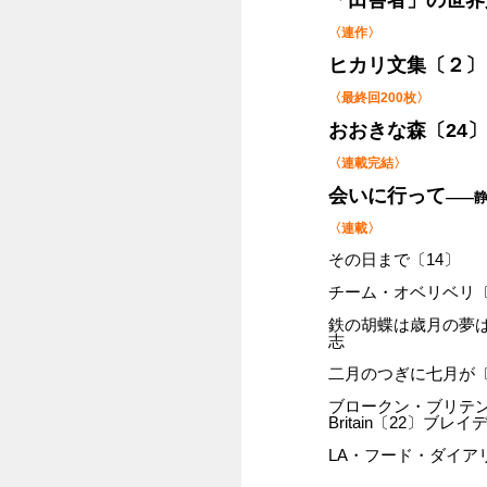
「田舎者」の世界
〈連作〉
ヒカリ文集〔２
〈最終回200枚〉
おおきな森〔24
〈連載完結〉
会いに行って
――
〈連載〉
その日まで〔14〕
チーム・オベリベリ
鉄の胡蝶は歳月の夢
志
二月のつぎに七月が
ブロークン・ブリテンに聞け
Britain〔22〕ブレ
LA・フード・ダイ