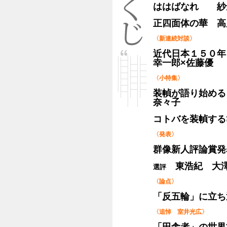
ははばなれ 紗
正四面体の華 高
〈新連続対談〉
近代日本１５０年
幸一郎×佐藤優
〈小特集〉
装幀が語り始め
奈々子
コトバを装幀す
〈発表〉
群像新人評論賞
東浩紀 大澤
選評
〈論点〉
「反五輪」に立
〈追悼 室井光広〉