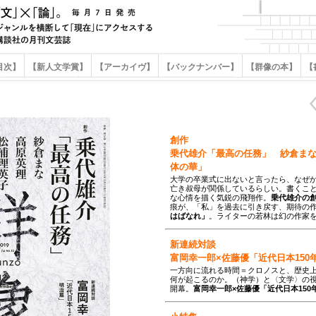
目次】
【新人文学賞】
【アーカイヴ】
【バックナンバー】
【群像の本】
【
創作
乗代雄介「最高の任務」 紗倉ま
体の華」
大学の卒業式に出ないと言ったら、なぜ
亡き叔母が関係しているらしい。書くこ
な心情を描く気鋭の飛翔作。
乗代雄介の
痕が、「私」を過去に引き戻す、期待の
はばなれ」
。ライターの若林は幻の作家
新連続対談
富岡幸一郎×佐藤優「近代日本15
一方向に流れる時間＝クロノスと、歴史
何が起こるのか。（神学）と〈文学〉の
開幕。
富岡幸一郎×佐藤優「近代日本15