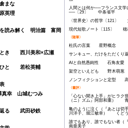
倉まな
人間とは何か──フランス文学
──〔29〕 中条省平
原英理
〈世界史〉の哲学〔121〕 
現代短歌ノート〔115〕 穂
を読み解く 明治篇 富岡
〈随筆〉
杜氏の言葉 星野概念
るとき 西川美和×広瀬
サンキュー、だけをただくり
AIと自然愚鈍性 石角友愛
るひと 若松英輔
架空といえども 野木萌葱
ノンフィクションと定型 
発表
〈書評〉
真幸 山城むつみ
「心ない聞き上手」がヒラク
（ニ）ズム』阿部和重） 
亀のように泣く（『あとは切
ち返る 武田砂鉄
川洋子、堀江敏幸） く
誰でもあり、誰でもない者（
南亜美子