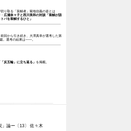
が切り取る「装幀者」菊地信義の姿とは
督・
広瀬奈々子と西川美和の対談「装幀が語
コトバを装幀するひと」
、前回から引き続き、大澤真幸が選考した第
1篇。選考の結果は――。
」
「「反五輪」に立ち返る」
を掲載。
」論ー〔13〕 佐々木