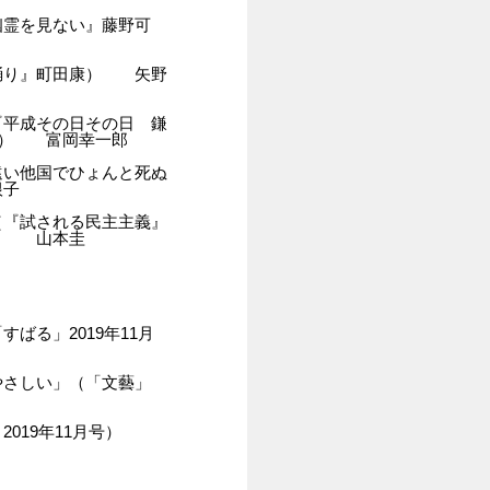
幽霊を見ない』藤野可
踊り』町田康） 矢野
『平成その日その日 鎌
三木卓） 富岡幸一郎
遠い他国でひょんと死ぬ
根子
（『試される民主主義』
） 山本圭
ばる」2019年11月
やさしい」（「文藝」
019年11月号）