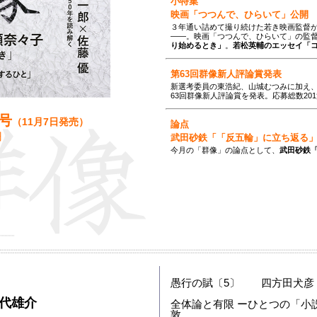
小特集
映画「つつんで、ひらいて」公開
３年通い詰めて撮り続けた若き映画監督
――。映画「つつんで、ひらいて」の監
り始めるとき」
。
若松英輔のエッセイ「
第63回群像新人評論賞発表
新選考委員の東浩紀、山城むつみに加え
63回群像新人評論賞を発表。応募総数20
月号
（
11月7日
発売）
論点
円
武田砂鉄「「反五輪」に立ち返る
今月の「群像」の論点として、
武田砂鉄
愚行の賦〔5〕 四方田犬彦
代雄介
全体論と有限 ーひとつの「小説
敦