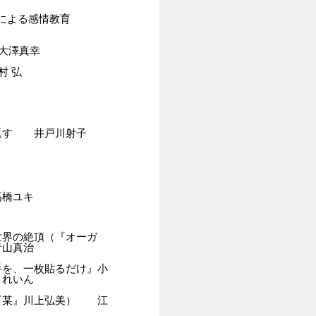
による感情教育
大澤真幸
村 弘
返す 井戸川射子
高橋ユキ
世界の絶頂（『オーガ
青山真治
手を、一枚貼るだけ』小
どうれいん
『某』川上弘美） 江