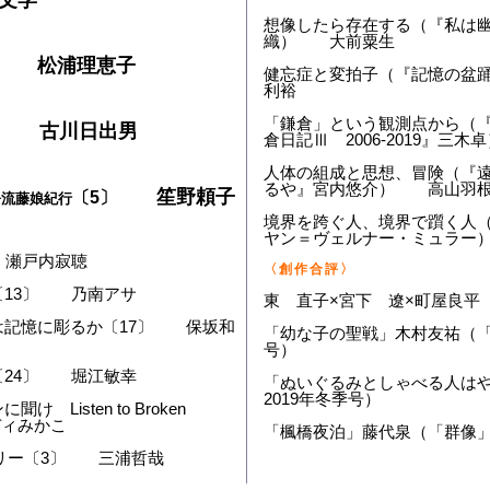
文学
想像したら存在する（『私は
織） 大前粟生
〕 松浦理恵子
健忘症と変拍子（『記憶の盆
利裕
「鎌倉」という観測点から（
〕 古川日出男
倉日記Ⅲ 2006-2019』
人体の組成と思想、冒険（『
るや』宮内悠介） 高山羽
笙野頼子
〔5〕
静流藤娘紀行
境界を跨ぐ人、境界で躓く人
ヤン＝ヴェルナー・ミュラー
 瀬戸内寂聴
〈創作合評〉
〔13〕 乃南アサ
東 直子×宮下 遼×町屋良平
は記憶に彫るか〔17〕 保坂和
「幼な子の聖戦」木村友祐（「す
号）
〔24〕 堀江敏幸
「ぬいぐるみとしゃべる人は
2019年冬季号）
 Listen to Broken
イディみかこ
「楓橋夜泊」藤代泉（「群像」2
アリー〔3〕 三浦哲哉