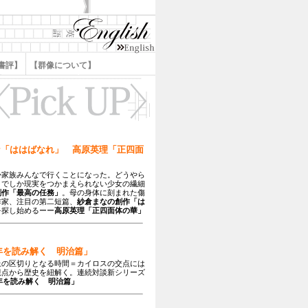
書評】
【群像について】
な「ははばなれ」 高原英理「正四面
か家族みんなで行くことになった。どうやら
とでしか現実をつかまえられない少女の繊細
創作「最高の任務」
。母の身体に刻まれた傷
作家、注目の第二短篇、
紗倉まなの創作「は
を探し始めるーー
高原英理「正四面体の華」
0年を読み解く 明治篇」
上の区切りとなる時間＝カイロスの交点には
視点から歴史を紐解く。連続対談新シリーズ
0年を読み解く 明治篇」