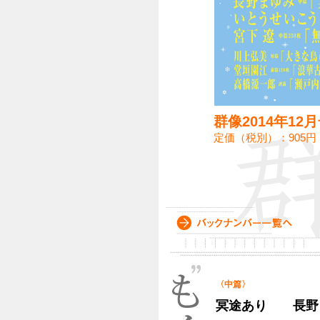
群像2014年12
定価（税別）：905円
〈中篇〉
冥途あり 長野