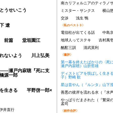
南カリフォルニアのティラノ
とうせいこう
ミスター・サンクス 横山
交渉 浅生 鴨
下 遼
〈私のベスト３〉
電信柱が出てくる話 中島
記 前篇 堂垣園江
地球人ってステキ 吉村萬
酩酊三訓 清武英利
われないよう 川上弘美
〈書評〉
第一幕を終えたばかりの〈死
瀬戸内寂聴）山折哲雄
――瀬戸内寂聴『死に支
ディストピアを悦ばしく生き
橋源一郎
子）野崎 歓
星は昔やん（『ルンタ』山下
来を生きる 平野啓一郎×
善悪の彼岸を流れる水（『水
やっぱりだまされた（『繁栄
孟司
伊井直行
〈創作合評〉