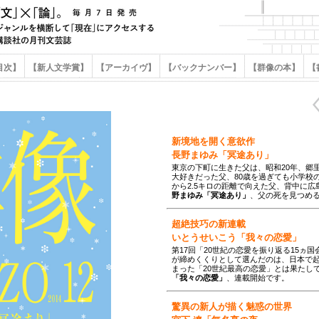
目次】
【新人文学賞】
【アーカイヴ】
【バックナンバー】
【群像の本】
【
新境地を開く意欲作
長野まゆみ「冥途あり」
東京の下町に生きた父は、昭和20年、郷
大好きだった父、80歳を過ぎても小学校
から2.5キロの距離で向えた父、背中に
野まゆみ「冥途あり」
、父の死を見つめ
超絶技巧の新連載
いとうせいこう「我々の恋愛」
第17回「20世紀の恋愛を振り返る15ヵ
が締めくくりとして選んだのは、日本で
まった「20世紀最高の恋愛」とは果たし
「我々の恋愛」
、連載開始です。
驚異の新人が描く魅惑の世界