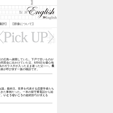
書評】
【群像について】
里の広島へ疎開していた。下戸で甘いものが
の同窓会に出かけていた父、8月6日を爆心地
広島のガラス片が入ったまま逝った父――。
長
る娘が呼び戻す一族の物語です。
国会議」最終日。世界を代表する恋愛学者たち
起きた事例だった。一本の留守番電話から始
て。
いとうせいこう
の超絶技巧が冴える