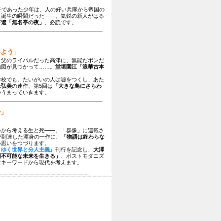
子であった少年は、人の好い兵隊から帝国の
人誕生の瞬間だった――。気鋭の新人がはる
下遼「無名亭の夜」
、必読です。
いよう」
、父のライバルだった高津に、無能だボンだ
地図が見つかって……。
堂垣園江「浪華古本
学校でも。たいがいの人は嘘をつくし、あた
上弘美
の連作、第5回は
「大きな鳥にさらわ
つうまっていきます。
で」
いから考える生と死――。「群像」に連載さ
が到達した渾身の一作に、
「物語は終わらな
い思いをつづります。
りゆく世界と分人主義』
刊行を記念し、
大澤
測不可能な未来を生きる」
、ポストモダニズ
なキーワードから現代を考えます。