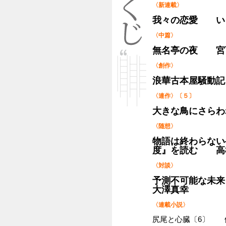
〈新連載〉
我々の恋愛 い
〈中篇〉
無名亭の夜 宮
〈創作〉
浪華古本屋騒動
〈連作〉〔５〕
大きな鳥にさら
〈随想〉
物語は終わらない
度』を読む 高
〈対談〉
予測不可能な未
大澤真幸
〈連載小説〉
尻尾と心臓〔6〕 