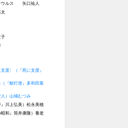
サウルス 矢口祐人
悠太
京子
壱
に支度〉（『死に支度』
る（『献灯使』多和田葉
澄人）山城むつみ
声』川上弘美）松永美穂
の昭和』筒井康隆）養老