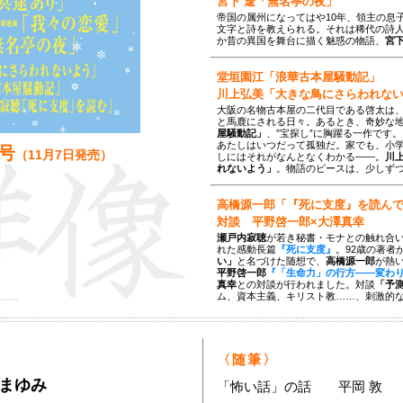
宮下 遼「無名亭の夜」
帝国の属州になってはや10年、領主の息
文字と詩を教えられる。それは稀代の詩
か昔の異国を舞台に描く魅惑の物語、
宮
堂垣園江「浪華古本屋騒動記」
川上弘美「大きな鳥にさらわれな
大阪の名物古本屋の二代目である啓太は
と馬鹿にされる日々。あるとき、奇妙な
屋騒動記」
、”宝探し”に胸躍る一作です。
あたしはいつだって孤独だ。家でも、小
月号
（
11月7日
発売）
しにはそれがなんとなくわかる――。
川
れないよう」
。物語のピースは、少しず
高橋源一郎「『死に支度』を読ん
対談 平野啓一郎×大澤真幸
瀬戸内寂聴
が若き秘書・モナとの触れ合
れた感動長篇
『死に支度』
。92歳の著者
い」
と名づけた随想で、
高橋源一郎
が熱
平野啓一郎
『「生命力」の行方――変わ
真幸
との対談が行われました。対談
「予
ム、資本主義、キリスト教……、刺激的
〈随筆〉
まゆみ
「怖い話」の話 平岡 敦