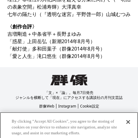
の表象空間』松浦寿輝）大澤真幸
七年の隔たり（『透明な迷宮』平野啓一郎）山城むつみ
〈創作合評〉
吉増剛造＋中条省平＋長野まゆみ
「惑星」上田岳弘（新潮2014年8月号）
「献灯使」多和田葉子（群像2014年8月号）
「愛と人生」滝口悠生（群像2014年8月号）
「文」×「論」。毎月7日発売
ジャンルを横断して「現在」にアクセスする講談社の月刊文芸誌
群像Web
Instagram
Cookie設定
プライバシーポリシー
著作権について
By clicking “Accept All Cookies”, you agree to the storing of
cookies on your device to enhance site navigation, analyze site
usage, and assist in our marketing efforts.