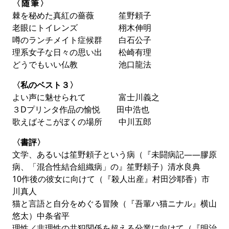
〈随筆〉
棘を秘めた真紅の薔薇 笙野頼子
老眼にトイレンズ 栩木伸明
噂のランチメイト症候群 白石公子
理系女子な日々の思い出 松崎有理
どうでもいい仏教 池口龍法
〈私のベスト３〉
よい声に魅せられて 富士川義之
３Dプリンタ作品の愉悦 田中浩也
歌えばそこがぼくの場所 中川五郎
〈書評〉
文学、あるいは笙野頼子という病（『未闘病記――膠原
病、「混合性結合組織病」の』笙野頼子）清水良典
10作後の彼女に向けて（『殺人出産』村田沙耶香）市
川真人
猫と言語と自分をめぐる冒険（『吾輩ハ猫ニナル』横山
悠太）中条省平
理性／非理性の共犯関係を超える分業に向けて（『明治