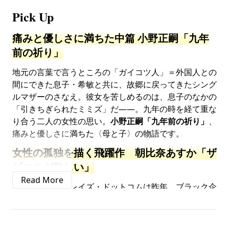
Pick Up
痛みと優しさに満ちた中篇
小野正嗣「九年
前の祈り」
地元の言葉で言うところの「ガイコツ人」＝外国人との
間にできた息子・希敏と共に、故郷に戻ってきたシング
ルマザーのさなえ。彼女を苦しめるのは、息子のなかの
「引きちぎられたミミズ」だ――。九年の時を経て重な
り合う二人の女性の思い。
小野正嗣「九年前の祈り」
、
痛みと優しさに満ちた〈母と子〉の物語です。
女性の孤独を描く飛躍作 朝比奈あすか「ザ
ビエルが欲しい」
新進ＩＴ企業クレイズ・ドットコムは昨年、ブラック企
業だと散々ネットで叩かれた。採用リーダーに指名され
た志帆子は、その噂を払拭しつつ有能な人材を確保しよ
うと、さまざまな手を尽くすが……。
「ザビエルが欲し