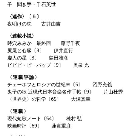
ュー小説論、第四回は
「優雅で感傷的な見者――高橋源
子 聞き手・千石英世
一郎『さようなら、ギャングたち』」
です。
〈連作〉〔５〕
特集 群像的文体練習Ⅱ
名〈迷〉訳のレッス
夜明けの枕 古井由吉
ン
〈連載小説〉
「文体練習とは、翻訳である」――。2012年の特集
時穴みみか 最終回 藤野千夜
「群像的文体練習」での鴻巣友季子の発言をきっかけに
尻尾と心臓〔3〕 伊井直行
実現されることとなった、
野崎歓・鴻巣友季子・谷崎由
虚人の星〔3〕 島田雅彦
依
の三名による
「群像的文体練習Ⅱ 名〈迷〉訳のレッ
ビビビ・ビ・バップ〔9〕 奥泉 光
スン」
。人気翻訳家が語る翻訳の魅力と誤訳の詩性と
〈連載評論〉
は？ 「実践編」として、名作の冒頭や新タイトルの
チェーホフとロシアの世紀末〔5〕 沼野充義
「文体練習」にも挑みました。
鬼子の歌 近現代日本音楽名作手帖〔9〕 片山杜秀
〈世界史〉の哲学〔65〕 大澤真幸
〈連載〉
現代短歌ノート〔54〕 穂村 弘
映画時評〔69〕 蓮實重彦