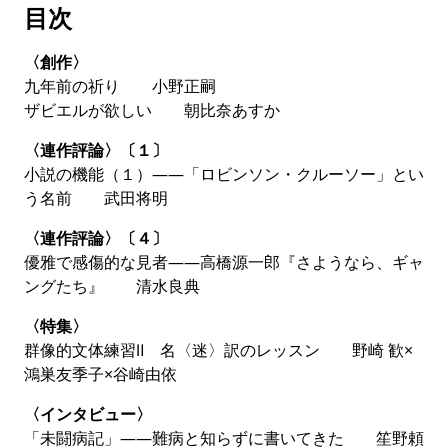
目次
い」
、注目の作家・
朝比奈あすか
が、採用側から“シュ
ーカツ”を描きます。
〈創作〉
連作評論 小説の機能（１）
武田将明
九年前の祈り 小野正嗣
ザビエルが欲しい 朝比奈あすか
近代小説の原型とも呼ばれるダニエル・デフォーの『ロ
ビンソン・クルーソー』。その中には、「クロイツナー
〈連作評論〉〔１〕
エル」、「ボブ」、「クルーソー・ロビンソン」といっ
小説の機能（１）――「ロビンソン・クルーソー」とい
た変名がはびこっている――。
武田将明「『ロビンソ
う名前 武田将明
ン・クルーソー』という名前」
、名前を起点に、文学が
人に体験させる世界のありようを解き明かす画期的評論
〈連作評論〉〔４〕
です。
優雅で感傷的な見者――高橋源一郎『さようなら、ギャ
ングたち』 清水良典
清水良典のデビュー小説論
第四回は高橋源
一郎
〈特集〉
群像的文体練習Ⅱ 名〈迷〉訳のレッスン 野崎 歓×
ひたひたと胸底を浸していく悲哀のリリシズムにあふれ
鴻巣友季子×谷崎由依
た、
高橋源一郎
のデビュー作
『さようなら、ギャングた
ち』
。妻子との別れや“書けない苦しみ”を描いた本作
〈インタビュー〉
を、作家自身の年表とともに辿ります。
清水良典
のデビ
「未闘病記」――難病と知らずに書いてきた 笙野頼