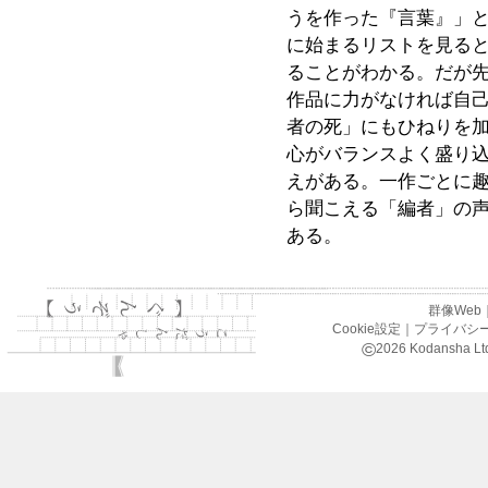
うを作った『言葉』」
に始まるリストを見る
ることがわかる。だが
作品に力がなければ自
者の死」にもひねりを
心がバランスよく盛り
えがある。一作ごとに
ら聞こえる「編者」の
ある。
群像Web
Cookie設定
｜
プライバシ
©
2026
Kodansha Ltd.