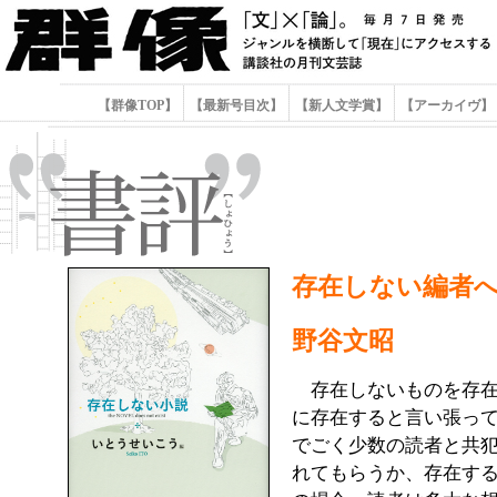
【群像TOP】
【最新号目次】
【新人文学賞】
【アーカイヴ】
存在しない編者
野谷文昭
存在しないものを存在
に存在すると言い張っ
でごく少数の読者と共
れてもらうか、存在す