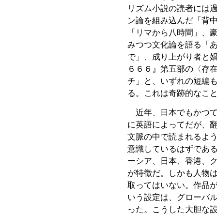
リズム小説の読者には
ン論を組み込んだ「背
「リマから八時間」、
みつつ文化論を語る「
で」、成り上がり者と
６６６』第五部の〈存
チ」と、いずれの短編
る。これは奇跡的なこ
近年、日本でもかつて
に英語によってだが、
文脈の中で読まれるよ
意識しているはずであ
ーシア、日本、香港、
が特徴だ。しかも人物
取ってはいない。作品
いう設定は、グローバ
った。こうした大胆な