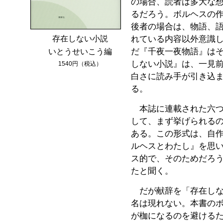
の場合、読者は多大な
るだろう。ボルヘスの
後者の場合は、物語、
れている内容以外意識
存在しない小説
だ『千夜一夜物語』は
いとうせいこう編
しない小説』は、一見
1540
円（税込）
白さに読み手が引き込
る。
本誌に連載された六つ
して、まず挙げられる
ある。この形式は、自
ルヘスとわたし』を思
ス的で、そのためだろ
たと聞く。
だが献辞を「存在しな
名は現れない。本書の
が枷になるのを避ける