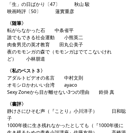
「生」の日ばかり〔47〕 秋山 駿
映画時評〔50〕 蓮實重彦
〈随筆〉
転がらなかった石 中条省平
誰でもできる社会運動 小熊英二
肉食男児の英才教育 田丸公美子
夜のモモンガの森で（モモンガはでてこないけれ
ど） 小林朋道
〈私のベスト３〉
アダルトビデオの名言 中村文則
オモシロかわいい台湾 ayaco
Sexy Zoneから目が離せない3つの理由 鈴掛 真
〈書評〉
静けさにひそむ声（『ことり』小川洋子） 日和聡
子
1000年後に生き残れなかったとしても（『1000年後に
生き残るための青春小説講座』佐藤友哉） 高橋源