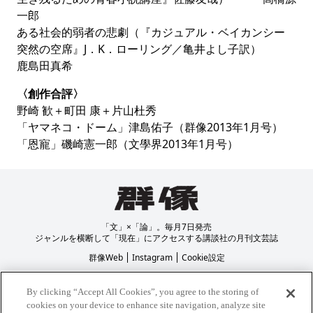
一郎
ある社会的弱者の悲劇（『カジュアル・ベイカンシー
突然の空席』J．K．ローリング／亀井よし子訳）
鹿島田真希
〈創作合評〉
野崎 歓＋町田 康＋片山杜秀
「ヤマネコ・ドーム」津島佑子（群像2013年1月号）
「恩寵」磯崎憲一郎（文學界2013年1月号）
「文」×「論」。毎月7日発売
ジャンルを横断して「現在」にアクセスする講談社の月刊文芸誌
群像Web
Instagram
Cookie設定
プライバシーポリシー
著作権について
By clicking “Accept All Cookies”, you agree to the storing of
cookies on your device to enhance site navigation, analyze site