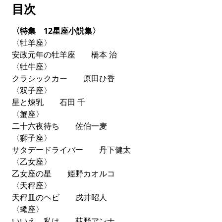
目次
『テキサコ』や『クレオール礼賛』で知られる、カリブ
海マルティニーク島出身のゴンクール賞作家
パトリッ
ク・シャモワゾー
と、ノーベル賞作家の
大江健三郎
が、
〈特集 12星座小説集〉
熱い文学談義を繰り広げた対談
「文学の力――クレオー
〈牡羊座〉
ル的未来のために」
は必読です。司会は作家でありフラ
安政元年の牡羊座 橋本 治
ンス文学者でもある
堀江敏幸
。国籍も言語も越えて「文
〈牡牛座〉
学的友情」で結ばれた二人が、グローバル化の対極にあ
クラシックカー 原田ひ香
るクレオール化が未来にもたらす可能性について語り合
〈双子座〉
います。
星と煉乳 石田 千
〈蟹座〉
初の自伝的戯曲 岡田利規「ZERO COST
二十六夜待ち 佐伯一麦
HOUSE」
〈獅子座〉
サタデードライバー 丹下健太
アメリカのパフォーマンス集団
Pig Iron Theatre
〈乙女座〉
Company
とコラボレーションし、2012年にフィラデル
乙女座の星 姫野カオルコ
フィアで上演された
岡田利規
の新作戯曲
「ZERO COST
〈天秤座〉
HOUSE」
の日本語版を掲載。15年前、「僕」はヘンリ
天秤皿のヘビ 戌井昭人
ー・デイヴィッド・ソローの『ウォールデン』に出会っ
〈蠍座〉
た。『ゼロから始める都市型狩猟生活』などで０円ハウ
いいえ 私は 荻野アンナ