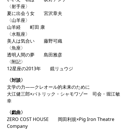
スを提唱した、現代のソローとも言うべき「坂口恭平」
〈射手座〉
は新政府を樹立し、ある夫婦を受け入れる――。過去と
夏に出会う女 宮沢章夫
現在の「岡田利規」が登場し、東日本大震災を経て起き
〈山羊座〉
た自身の変化を見つめる自伝的作品です。2013年２月
山羊経 町田 康
には日本初上陸、KAAT神奈川芸術劇場で上演されま
〈水瓶座〉
す！
美人は気合い 藤野可織
連作評論 第４回
安藤礼二「折口信夫の祝
〈魚座〉
祭」
透明人間の夢 島田雅彦
〈附記〉
折口信夫を新たな角度から再発見する、
安藤礼二
の画期
12星座の2013年 鏡リュウジ
的論考の第４弾です。
「折口信夫の祝祭」
では折口の師
である柳田國男を取り上げ、二人の関係や折口に与えた
〈対談〉
影響をたどり直します。
文学の力――クレオール的未来のために
大江健三郎×パトリック・シャモワゾー 司会・堀江敏
大反響！ 好評連載 第２回
筒井康隆、辻原
幸
登
〈戯曲〉
１月号で連載が始まり、多くの反響が寄せられた
筒井康
ZERO COST HOUSE 岡田利規×Pig Iron Theatre
隆「創作の極意と掟」。
第２回のテーマは「破綻」「濫
Company