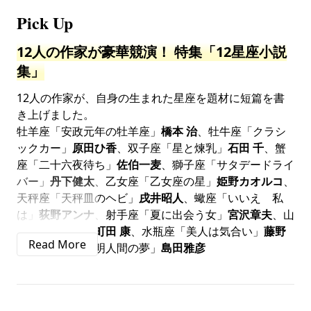
Pick Up
12人の作家が豪華競演！
特集「12星座小説
集」
12人の作家が、自身の生まれた星座を題材に短篇を書
き上げました。
牡羊座「安政元年の牡羊座」
橋本 治
、牡牛座「クラシ
ックカー」
原田ひ香
、双子座「星と煉乳」
石田 千
、蟹
座「二十六夜待ち」
佐伯一麦
、獅子座「サタデードライ
バー」
丹下健太
、乙女座「乙女座の星」
姫野カオルコ
、
天秤座「天秤皿のヘビ」
戌井昭人
、蠍座「いいえ 私
は」
荻野アンナ
、射手座「夏に出会う女」
宮沢章夫
、山
羊座「山羊経」
町田 康
、水瓶座「美人は気合い」
藤野
可織
、魚座「透明人間の夢」
島田雅彦
対談「文学の力」 大江健三郎×パトリッ
ク・シャモワゾー