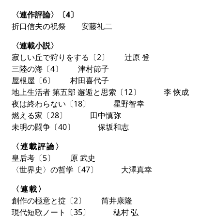
觴」「表題」です。筒井康隆がこれまで魅力的に感じた
小説のタイトルとは？
〈連作評論〉〔4〕
ヒロインに迫る犯罪者の影に息を呑む、
辻原登
のクライ
折口信夫の祝祭 安藤礼二
ムサスペンス
「寂しい丘で狩りをする」
。第２回ではも
〈連載小説〉
う一人の主人公である女性探偵が登場。彼女もまた、男
寂しい丘で狩りをする〔2〕 辻原 登
に酷く苦しめられた過去があったのだった。
三陸の海〔4〕 津村節子
屋根屋〔6〕 村田喜代子
地上生活者 第五部 邂逅と思索〔12〕 李 恢成
夜は終わらない〔18〕 星野智幸
燃える家〔28〕 田中慎弥
未明の闘争〔40〕 保坂和志
〈連載評論〉
皇后考〔5〕 原 武史
〈世界史〉の哲学〔47〕 大澤真幸
〈連載〉
創作の極意と掟〔2〕 筒井康隆
現代短歌ノート〔35〕 穂村 弘